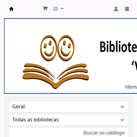
Biblioteca Publica Municipal - Viriato Corrêa