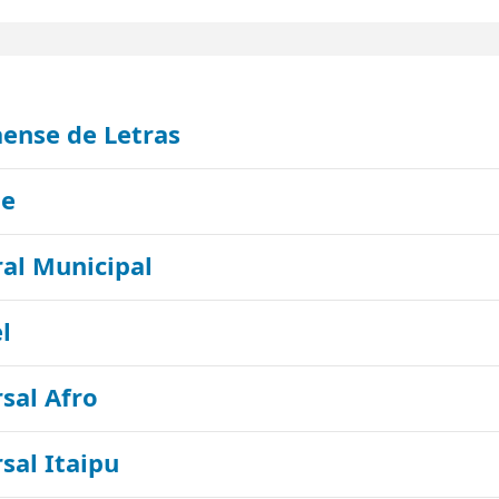
ense de Letras
le
ral Municipal
l
rsal Afro
sal Itaipu