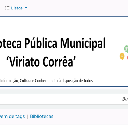
Listas
êa
o
em de tags
Bibliotecas