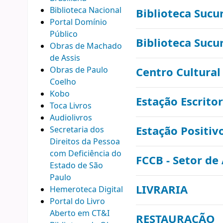
Biblioteca Nacional
Biblioteca Sucu
Portal Domínio
Público
Biblioteca Sucu
Obras de Machado
de Assis
Obras de Paulo
Centro Cultura
Coelho
Kobo
Estação Escrito
Toca Livros
Audiolivros
Estação Positi
Secretaria dos
Direitos da Pessoa
com Deficiência do
FCCB - Setor de
Estado de São
Paulo
LIVRARIA
Hemeroteca Digital
Portal do Livro
Aberto em CT&I
RESTAURAÇÃO