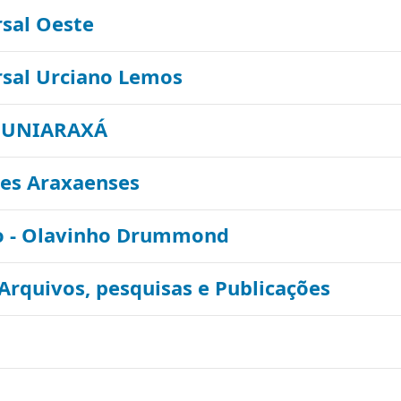
rsal Oeste
rsal Urciano Lemos
l UNIARAXÁ
res Araxaenses
vo - Olavinho Drummond
 Arquivos, pesquisas e Publicações