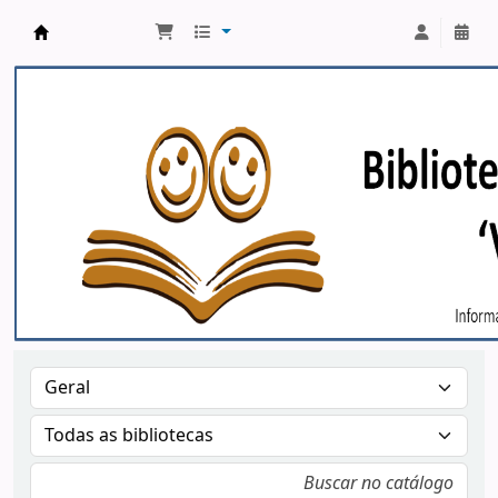
Biblioteca Publica Municipal - Viriato Corrêa